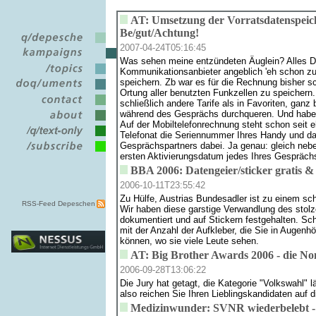
AT: Umsetzung der Vorratsdatenspeic
Be/gut/Achtung!
2007-04-24T05:16:45
Was sehen meine entzündeten Äuglein? Alles D
Kommunikationsanbieter angeblich 'eh schon 
speichern. Zb war es für die Rechnung bisher sc
Ortung aller benutzten Funkzellen zu speichern. 
schließlich andere Tarife als in Favoriten, gan
während des Gesprächs durchqueren. Und haben
Auf der Mobiltelefonrechnung steht schon seit e
Telefonat die Seriennummer Ihres Handy und da
Gesprächspartners dabei. Ja genau: gleich ne
ersten Aktivierungsdatum jedes Ihres Gesprächs
BBA 2006: Datengeier/sticker gratis &
2006-10-11T23:55:42
Zu Hülfe, Austrias Bundesadler ist zu einem sc
RSS-Feed Depeschen
Wir haben diese garstige Verwandlung des stol
dokumentiert und auf Stickern festgehalten. Sc
mit der Anzahl der Aufkleber, die Sie in Augenhö
können, wo sie viele Leute sehen.
AT: Big Brother Awards 2006 - die No
2006-09-28T13:06:22
Die Jury hat getagt, die Kategorie "Volkswahl" l
also reichen Sie Ihren Lieblingskandidaten auf d
Medizinwunder: SVNR wiederbelebt - 