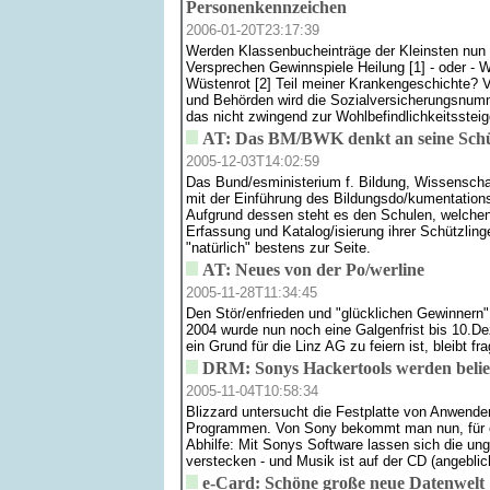
Personenkennzeichen
2006-01-20T23:17:39
Werden Klassenbucheinträge der Kleinsten nun 
Versprechen Gewinnspiele Heilung [1] - oder - 
Wüstenrot [2] Teil meiner Krankengeschichte?
und Behörden wird die Sozialversicherungsnum
das nicht zwingend zur Wohlbefindlichkeitsstei
AT: Das BM/BWK denkt an seine Schü
2005-12-03T14:02:59
Das Bund/esministerium f. Bildung, Wissenschaft
mit der Einführung des Bildungsdo/kumentation
Aufgrund dessen steht es den Schulen, welchen 
Erfassung und Katalog/isierung ihrer Schützling
"natürlich" bestens zur Seite.
AT: Neues von der Po/werline
2005-11-28T11:34:45
Den Stör/enfrieden und "glücklichen Gewinnern
2004 wurde nun noch eine Galgenfrist bis 10.D
ein Grund für die Linz AG zu feiern ist, bleibt fra
DRM: Sonys Hackertools werden belie
2005-11-04T10:58:34
Blizzard untersucht die Festplatte von Anwende
Programmen. Von Sony bekommt man nun, für ei
Abhilfe: Mit Sonys Software lassen sich die u
verstecken - und Musik ist auf der CD (angeblic
e-Card: Schöne große neue Datenwelt