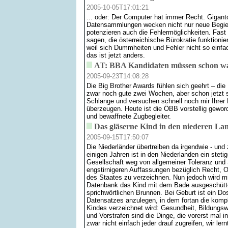
2005-10-05T17:01:21
... oder: Der Computer hat immer Recht. Gigan
Datensammlungen wecken nicht nur neue Begierl
potenzieren auch die Fehlermöglichkeiten. Fas
sagen, die österreichische Bürokratie funktionie
weil sich Dummheiten und Fehler nicht so einfa
das ist jetzt anders.
AT: BBA Kandidaten müssen schon was
2005-09-23T14:08:28
Die Big Brother Awards fühlen sich geehrt – die
zwar noch gute zwei Wochen, aber schon jetzt 
Schlange und versuchen schnell noch mir Ihrer
überzeugen. Heute ist die ÖBB vorstellig gew
und bewaffnete Zugbegleiter.
Das gläserne Kind in den niederen La
2005-09-15T17:50:07
Die Niederländer übertreiben da irgendwie - und 
einigen Jahren ist in den Niederlanden ein steti
Gesellschaft weg von allgemeiner Toleranz und 
engstirnigeren Auffassungen bezüglich Recht, 
des Staates zu verzeichnen. Nun jedoch wird m
Datenbank das Kind mit dem Bade ausgeschüttet
sprichwörtlichen Brunnen. Bei Geburt ist ein Do
Datensatzes anzulegen, in dem fortan die komp
Kindes verzeichnet wird: Gesundheit, Bildungs
und Vorstrafen sind die Dinge, die vorerst mal i
zwar nicht einfach jeder drauf zugreifen, wir ler