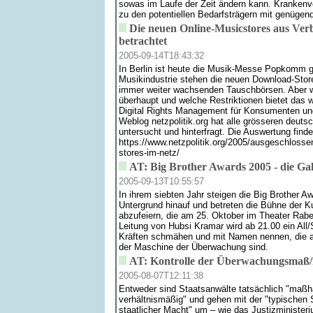
sowas im Laufe der Zeit ändern kann. Krankenve
zu den potentiellen Bedarfsträgern mit genügen
Die neuen Online-Musicstores aus Ver
betrachtet
2005-09-14T18:43:32
In Berlin ist heute die Musik-Messe Popkomm g
Musikindustrie stehen die neuen Download-Store
immer weiter wachsenden Tauschbörsen. Aber wi
überhaupt und welche Restriktionen bietet das 
Digital Rights Management für Konsumenten u
Weblog netzpolitik.org hat alle grösseren deuts
untersucht und hinterfragt. Die Auswertung findet
https://www.netzpolitik.org/2005/ausgeschlossen
stores-im-netz/
AT: Big Brother Awards 2005 - die Ga
2005-09-13T10:55:57
In ihrem siebten Jahr steigen die Big Brother A
Untergrund hinauf und betreten die Bühne der Ku
abzufeiern, die am 25. Oktober im Theater Raben
Leitung von Hubsi Kramar wird ab 21.00 ein All
Kräften schmähen und mit Namen nennen, die al
der Maschine der Überwachung sind.
AT: Kontrolle der Überwachungsmaß/
2005-08-07T12:11:38
Entweder sind Staatsanwälte tatsächlich "maßh
verhältnismäßig" und gehen mit der "typischen
staatlicher Macht" um – wie das Justizministe