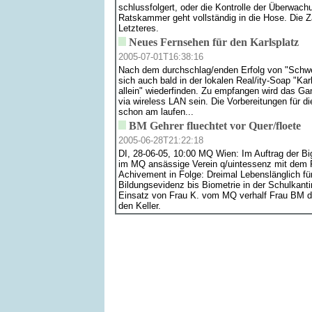
schlussfolgert, oder die Kontrolle der Überwa
Ratskammer geht vollständig in die Hose. Die Z
Letzteres.
Neues Fernsehen für den Karlsplatz
2005-07-01T16:38:16
Nach dem durchschlag/enden Erfolg von "Schwe
sich auch bald in der lokalen Real/ity-Soap "Karl
allein" wiederfinden. Zu empfangen wird das
via wireless LAN sein. Die Vorbereitungen für d
schon am laufen...
BM Gehrer fluechtet vor Quer/floete
2005-06-28T21:22:18
DI, 28-06-05, 10:00 MQ Wien: Im Auftrag der B
im MQ ansässige Verein q/uintessenz mit dem Pr
Achivement in Folge: Dreimal Lebenslänglich fü
Bildungsevidenz bis Biometrie in der Schulkant
Einsatz von Frau K. vom MQ verhalf Frau BM d
den Keller.