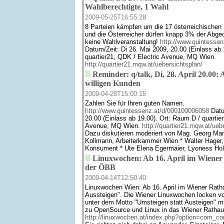
Wahlberechtigte, 1 Wahl
2009-05-25T16:55:28
8 Parteien kämpfen um die 17 österreichischen
und die Österreicher dürfen knapp 3% der Abgeo
keine Wahlveranstaltung!
http://www.quintesse
Datum/Zeit: Di 26. Mai 2009, 20.00 (Einlass ab 
quartier21, QDK / Electric Avenue, MQ Wien.
http://quartier21.mqw.at/uebersichtsplan/
Reminder: q/talk, Di, 28. April 20.00:
willigen Kunden
2009-04-28T15:00:15
Zahlen Sie für Ihren guten Namen.
http://www.quintessenz.at/d/000100006058
Datum
20.00 (Einlass ab 19.00). Ort: Raum D / quartie
Avenue, MQ Wien.
http://quartier21.mqw.at/ueb
Dazu diskutieren moderiert von Mag. Georg Mar
Kollmann, Arbeiterkammer Wien * Walter Hager, 
Konsument * Ute Elena Egermaier, Lyoness Ho
Linuxwochen: Ab 16. April im Wiener 
der ÖBB
2009-04-14T12:50:40
Linuxwochen Wien: Ab 16. April im Wiener Rath
Aussteigen". Die Wiener Linuxwochen locken vom
unter dem Motto "Umsteigen statt Austeigen" mi
zu OpenSource und Linux in das Wiener Rathau
http://linuxwochen.at/index.php?option=com_co