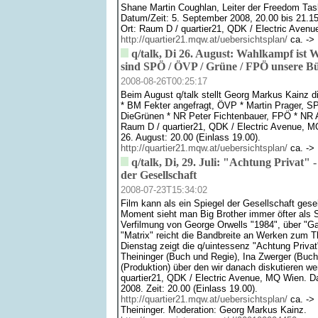
Shane Martin Coughlan, Leiter der Freedom Tas
Datum/Zeit: 5. September 2008, 20.00 bis 21.15 
Ort: Raum D / quartier21, QDK / Electric Aven
http://quartier21.mqw.at/uebersichtsplan/
ca. -> 
q/talk, Di 26. August: Wahlkampf ist W
sind SPÖ / ÖVP / Grüne / FPÖ unsere Bü
2008-08-26T00:25:17
Beim August q/talk stellt Georg Markus Kainz d
* BM Fekter angefragt, ÖVP * Martin Prager, SP
DieGrünen * NR Peter Fichtenbauer, FPÖ * NR A
Raum D / quartier21, QDK / Electric Avenue, M
26. August: 20.00 (Einlass 19.00).
http://quartier21.mqw.at/uebersichtsplan/
ca. -> 
q/talk, Di, 29. Juli: "Achtung Privat" -
der Gesellschaft
2008-07-23T15:34:02
Film kann als ein Spiegel der Gesellschaft ges
Moment sieht man Big Brother immer öfter als S
Verfilmung von George Orwells "1984", über "Gat
"Matrix" reicht die Bandbreite an Werken zu
Dienstag zeigt die q/uintessenz "Achtung Privat
Theininger (Buch und Regie), Ina Zwerger (Buc
(Produktion) über den wir danach diskutieren w
quartier21, QDK / Electric Avenue, MQ Wien. Da
2008. Zeit: 20.00 (Einlass 19.00).
http://quartier21.mqw.at/uebersichtsplan/
ca. -> 
Theininger. Moderation: Georg Markus Kainz.