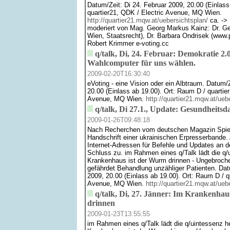
Datum/Zeit: Di 24. Februar 2009, 20.00 (Einlass
quartier21, QDK / Electric Avenue, MQ Wien.
http://quartier21.mqw.at/uebersichtsplan/
ca. -> 
moderiert von Mag. Georg Markus Kainz: Dr. Ge
Wien, Staatsrecht), Dr. Barbara Ondrisek (www.
Robert Krimmer e-voting.cc
q/talk, Di, 24. Februar: Demokratie 2.
Wahlcomputer für uns wählen.
2009-02-20T16:30:40
eVoting - eine Vision oder ein Albtraum. Datum/Z
20.00 (Einlass ab 19.00). Ort: Raum D / quartie
Avenue, MQ Wien.
http://quartier21.mqw.at/ueb
q/talk, Di 27.1., Update: Gesundheitsd
2009-01-26T09:48:18
Nach Recherchen vom deutschen Magazin Spieg
Handschrift einer ukrainischen Erpresserbande
Internet-Adressen für Befehle und Updates an 
Schluss zu. im Rahmen eines q/Talk lädt die q/
Krankenhaus ist der Wurm drinnen - Ungebroche
gefährdet Behandlung unzähliger Patienten. Dat
2009, 20.00 (Einlass ab 19.00). Ort: Raum D / q
Avenue, MQ Wien.
http://quartier21.mqw.at/ueb
q/talk, Di, 27. Jänner: Im Krankenha
drinnen
2009-01-23T13:55:55
im Rahmen eines q/Talk lädt die q/uintessenz he