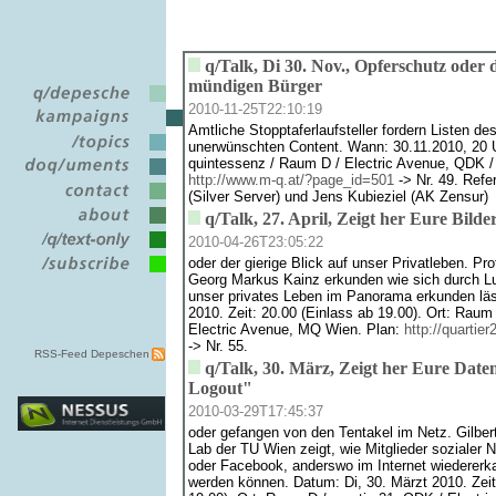
q/Talk, Di 30. Nov., Opferschutz oder 
mündigen Bürger
2010-11-25T22:10:19
Amtliche Stopptaferlaufsteller fordern Listen d
unerwünschten Content. Wann: 30.11.2010, 20 Uh
quintessenz / Raum D / Electric Avenue, QDK 
http://www.m-q.at/?page_id=501
-> Nr. 49. Refe
(Silver Server) und Jens Kubieziel (AK Zensur)
q/Talk, 27. April, Zeigt her Eure Bilder
2010-04-26T23:05:22
oder der gierige Blick auf unser Privatleben. Pr
Georg Markus Kainz erkunden wie sich durch Luf
unser privates Leben im Panorama erkunden läss
2010. Zeit: 20.00 (Einlass ab 19.00). Ort: Raum
Electric Avenue, MQ Wien. Plan:
http://quartie
-> Nr. 55.
RSS-Feed Depeschen
q/Talk, 30. März, Zeigt her Eure Daten
Logout"
2010-03-29T17:45:37
oder gefangen von den Tentakel im Netz. Gilb
Lab der TU Wien zeigt, wie Mitglieder sozialer 
oder Facebook, anderswo im Internet wiedererk
werden können. Datum: Di, 30. Märzt 2010. Zeit