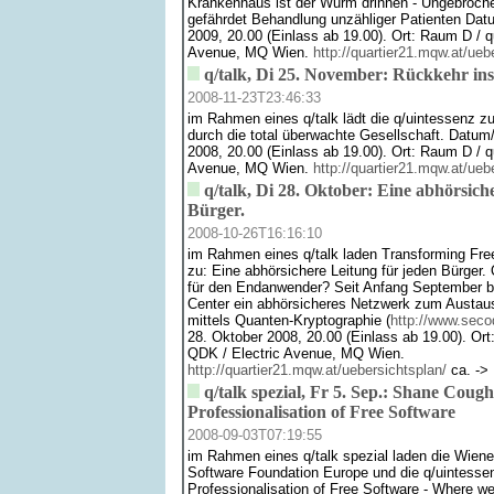
Krankenhaus ist der Wurm drinnen - Ungebroche
gefährdet Behandlung unzähliger Patienten Datu
2009, 20.00 (Einlass ab 19.00). Ort: Raum D / q
Avenue, MQ Wien.
http://quartier21.mqw.at/ueb
q/talk, Di 25. November: Rückkehr ins
2008-11-23T23:46:33
im Rahmen eines q/talk lädt die q/uintessenz z
durch die total überwachte Gesellschaft. Datum
2008, 20.00 (Einlass ab 19.00). Ort: Raum D / q
Avenue, MQ Wien.
http://quartier21.mqw.at/ueb
q/talk, Di 28. Oktober: Eine abhörsich
Bürger.
2008-10-26T16:16:10
im Rahmen eines q/talk laden Transforming Fr
zu: Eine abhörsichere Leitung für jeden Bürger
für den Endanwender? Seit Anfang September be
Center ein abhörsicheres Netzwerk zum Austau
mittels Quanten-Kryptographie (
http://www.seco
28. Oktober 2008, 20.00 (Einlass ab 19.00). Ort
QDK / Electric Avenue, MQ Wien.
http://quartier21.mqw.at/uebersichtsplan/
ca. -> 
q/talk spezial, Fr 5. Sep.: Shane Coug
Professionalisation of Free Software
2008-09-03T07:19:55
im Rahmen eines q/talk spezial laden die Wiene
Software Foundation Europe und die q/uintesse
Professionalisation of Free Software - Where we