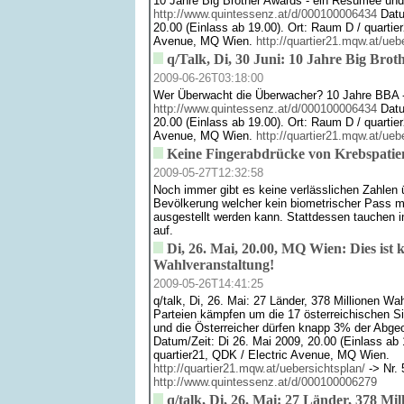
10 Jahre Big Brother Awards - ein Resümee und
http://www.quintessenz.at/d/000100006434
Datum
20.00 (Einlass ab 19.00). Ort: Raum D / quartie
Avenue, MQ Wien.
http://quartier21.mqw.at/ueb
q/Talk, Di, 30 Juni: 10 Jahre Big Bro
2009-06-26T03:18:00
Wer Überwacht die Überwacher? 10 Jahre BBA -
http://www.quintessenz.at/d/000100006434
Datum
20.00 (Einlass ab 19.00). Ort: Raum D / quartie
Avenue, MQ Wien.
http://quartier21.mqw.at/ueb
Keine Fingerabdrücke von Krebspatie
2009-05-27T12:32:58
Noch immer gibt es keine verlässlichen Zahlen 
Bevölkerung welcher kein biometrischer Pass m
ausgestellt werden kann. Stattdessen tauche
auf.
Di, 26. Mai, 20.00, MQ Wien: Dies ist 
Wahlveranstaltung!
2009-05-26T14:41:25
q/talk, Di, 26. Mai: 27 Länder, 378 Millionen Wa
Parteien kämpfen um die 17 österreichischen S
und die Österreicher dürfen knapp 3% der Abge
Datum/Zeit: Di 26. Mai 2009, 20.00 (Einlass ab 
quartier21, QDK / Electric Avenue, MQ Wien.
http://quartier21.mqw.at/uebersichtsplan/
-> Nr. 
http://www.quintessenz.at/d/000100006279
q/talk, Di, 26. Mai: 27 Länder, 378 Mil