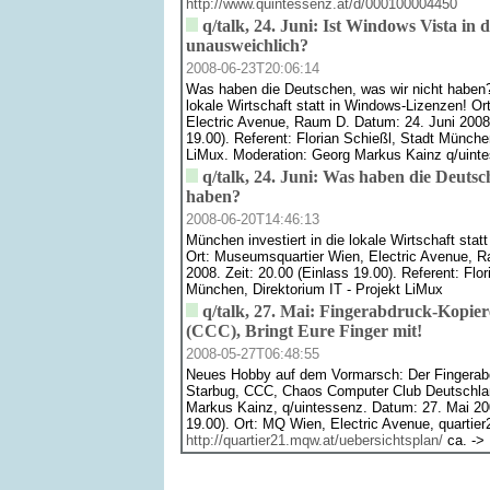
http://www.quintessenz.at/d/000100004450
q/talk, 24. Juni: Ist Windows Vista in 
unausweichlich?
2008-06-23T20:06:14
Was haben die Deutschen, was wir nicht haben?
lokale Wirtschaft statt in Windows-Lizenzen! O
Electric Avenue, Raum D. Datum: 24. Juni 2008.
19.00). Referent: Florian Schießl, Stadt München
LiMux. Moderation: Georg Markus Kainz q/uint
q/talk, 24. Juni: Was haben die Deutsc
haben?
2008-06-20T14:46:13
München investiert in die lokale Wirtschaft sta
Ort: Museumsquartier Wien, Electric Avenue, R
2008. Zeit: 20.00 (Einlass 19.00). Referent: Flor
München, Direktorium IT - Projekt LiMux
q/talk, 27. Mai: Fingerabdruck-Kopie
(CCC), Bringt Eure Finger mit!
2008-05-27T06:48:55
Neues Hobby auf dem Vormarsch: Der Fingerabd
Starbug, CCC, Chaos Computer Club Deutschla
Markus Kainz, q/uintessenz. Datum: 27. Mai 20
19.00). Ort: MQ Wien, Electric Avenue, quartie
http://quartier21.mqw.at/uebersichtsplan/
ca. -> 