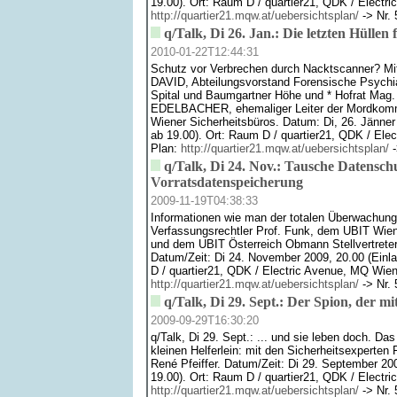
19.00). Ort: Raum D / quartier21, QDK / Electr
http://quartier21.mqw.at/uebersichtsplan/
-> Nr. 
q/Talk, Di 26. Jan.: Die letzten Hüllen f
2010-01-22T12:44:31
Schutz vor Verbrechen durch Nacktscanner? Mit 
DAVID, Abteilungsvorstand Forensische Psychi
Spital und Baumgartner Höhe und * Hofrat Mag.
EDELBACHER, ehemaliger Leiter der Mordkommi
Wiener Sicherheitsbüros. Datum: Di, 26. Jänner 
ab 19.00). Ort: Raum D / quartier21, QDK / Ele
Plan:
http://quartier21.mqw.at/uebersichtsplan/
-
q/Talk, Di 24. Nov.: Tausche Datensc
Vorratsdatenspeicherung
2009-11-19T04:38:33
Informationen wie man der totalen Überwachun
Verfassungsrechtler Prof. Funk, dem UBIT Wien
und dem UBIT Österreich Obmann Stellvertreter
Datum/Zeit: Di 24. November 2009, 20.00 (Einl
D / quartier21, QDK / Electric Avenue, MQ Wien
http://quartier21.mqw.at/uebersichtsplan/
-> Nr. 
q/Talk, Di 29. Sept.: Der Spion, der 
2009-09-29T16:30:20
q/Talk, Di 29. Sept.: ... und sie leben doch. D
kleinen Helferlein: mit den Sicherheitsexperten 
René Pfeiffer. Datum/Zeit: Di 29. September 20
19.00). Ort: Raum D / quartier21, QDK / Electr
http://quartier21.mqw.at/uebersichtsplan/
-> Nr. 