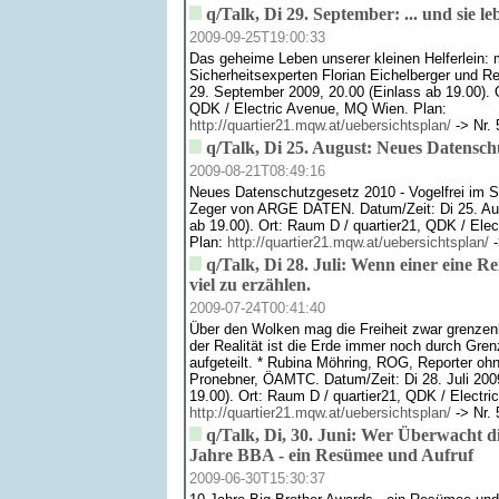
q/Talk, Di 29. September: ... und sie l
2009-09-25T19:00:33
Das geheime Leben unserer kleinen Helferlein: 
Sicherheitsexperten Florian Eichelberger und Re
29. September 2009, 20.00 (Einlass ab 19.00). 
QDK / Electric Avenue, MQ Wien. Plan:
http://quartier21.mqw.at/uebersichtsplan/
-> Nr. 
q/Talk, Di 25. August: Neues Datensch
2009-08-21T08:49:16
Neues Datenschutzgesetz 2010 - Vogelfrei im S
Zeger von ARGE DATEN. Datum/Zeit: Di 25. Aug
ab 19.00). Ort: Raum D / quartier21, QDK / Ele
Plan:
http://quartier21.mqw.at/uebersichtsplan/
-
q/Talk, Di 28. Juli: Wenn einer eine Re
viel zu erzählen.
2009-07-24T00:41:40
Über den Wolken mag die Freiheit zwar grenzen
der Realität ist die Erde immer noch durch Gr
aufgeteilt. * Rubina Möhring, ROG, Reporter oh
Pronebner, ÖAMTC. Datum/Zeit: Di 28. Juli 2009
19.00). Ort: Raum D / quartier21, QDK / Electr
http://quartier21.mqw.at/uebersichtsplan/
-> Nr. 
q/Talk, Di, 30. Juni: Wer Überwacht 
Jahre BBA - ein Resümee und Aufruf
2009-06-30T15:30:37