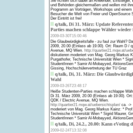
Sie richten sich dabei an Anwender, Einsteiger,
und Behörden gleichermaßen und wollen mit i
Programm an Vorträgen, Workshops und einem
Besucher die Welt von Freier und OpenSource S
Der Eintritt ist frei!
q/talk, Di 31. März: Update Referente
Parties machen schlappe Wähler wieder f
2009-03-30T15:00:46
Die Glaubwürdigkeitsfalle - zu faul zur Wahl? D
2009, 20.00 (Einlass ab 19.00). Ort: Raum D / q
Avenue, MQ Wien.
http://quartier21.mqw.at/ueb
diskutieren moderiert von Mag. Georg Markus Ka
Purgathofer, Technische Universität Wien * Sigr
StudentInnen * Samir Al-Mobayyed, AktionsGem
Gissing, Hochschülervertretung der TU Graz
q/talk, Di, 31. März: Die Glaubwürdigke
Wahl
2009-03-26T23:48:17
Heiße Studenten-Parties machen schlappe Wähle
Di 31. März 2009, 20.00 (Einlass ab 19.00). Ort
QDK / Electric Avenue, MQ Wien.
http://quartier21.mqw.at/uebersichtsplan/
ca. -> 
moderiert von Mag. Georg Markus Kainz: * Prof.
Technische Universität Wien * Sigrid Maurer, Gr
StudentInnen * Samir Al-Mobayyed, AktionsGe
q/talk, Di, 24.2., 20.00: Kann eVoting 
2009-02-24T13:32:08