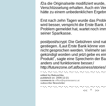
/Da die Originalseite modifiziert wurde,
Verschlüsselung erhalten. Auch ein Verg
hätte zu einem unbedenklichen Ergebni
Erst nach zehn Tagen wurde das Probl
wird besser, verspricht die Erste Bank
Problem gemeldet hat, wartet noch imm
seiner Spar/kasse.
post/post/scrypt: Die Gebühren sind natü
gestiegen. /Laut Erste Bank könne von
nicht gesprochen werden. Vielmehr sei
gekündigt worden und jetzt gebe es ein
Produkt", sagte eine Sprecherin der Ba
anders und funktioniere besser./
http://futurezone.orf.at/business/storie
- -.-. --.- -.-. --.- -.-. --.- -.-. --.- -.-. --.- -.-. --.-
edited by Babuschka
published on: 2006-12-21
comments to
office@quintessenz.at
subscribe Newsletter
- -.-. --.- -.-. --.- -.-. --.- -.-. --.- -.-. --.- -.-. --.-
<<
^
>>