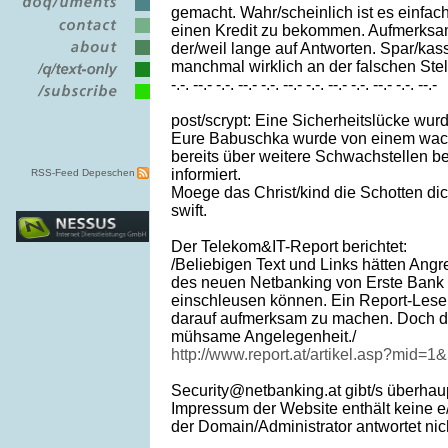
gemacht. Wahr/scheinlich ist es einfach
einen Kredit zu bekommen. Aufmerksa
der/weil lange auf Antworten. Spar/ka
manchmal wirklich an der falschen Stel
-.-. --.- -.-. --.- -.-. --.- -.-. --.- -.-. --.- -.-. --.-
post/scrypt: Eine Sicherheitslücke wurd
Eure Babuschka wurde von einem wa
bereits über weitere Schwachstellen 
informiert.
RSS-Feed Depeschen
Moege das Christ/kind die Schotten di
swift.
Der Telekom&IT-Report berichtet:
/Beliebigen Text und Links hätten Angre
des neuen Netbanking von Erste Bank
einschleusen können. Ein Report-Leser
darauf aufmerksam zu machen. Doch da
mühsame Angelegenheit./
http://www.report.at/artikel.asp?mid=
Security@netbanking.at gibt/s überhaup
Impressum der Website enthält keine e
der Domain/Administrator antwortet nic