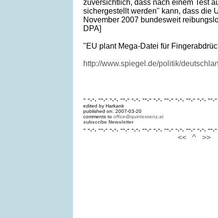
zuversichtlich, dass nach einem Test au
sichergestellt werden" kann, dass die 
November 2007 bundesweit reibungslos 
DPA]
"EU plant Mega-Datei für Fingerabdrüc
http://www.spiegel.de/politik/deutschl
- -.-. --.- -.-. --.- -.-. --.- -.-. --.- -.-. --.- -.-. --.-
edited by Harkank
published on: 2007-03-20
comments to
office@quintessenz.at
subscribe Newsletter
- -.-. --.- -.-. --.- -.-. --.- -.-. --.- -.-. --.- -.-. --.-
<<
^
>>