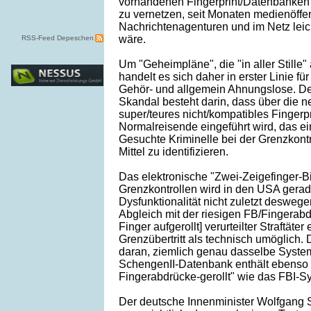
vorhandenen Fingerprint/Datenbanken
zu vernetzen, seit Monaten medienöffen
Nachrichtenagenturen und im Netz lei
wäre.
RSS-Feed Depeschen
Um "Geheimpläne", die "in aller Stille
handelt es sich daher in erster Linie für
Gehör- und allgemein Ahnungslose. Der
Skandal besteht darin, dass über die 
super/teures nicht/kompatibles Fingerp
Normalreisende eingeführt wird, das ei
Gesuchte Kriminelle bei der Grenzkontr
Mittel zu identifizieren.
Das elektronische "Zwei-Zeigefinger-B
Grenzkontrollen wird in den USA gera
Dysfunktionalität nicht zuletzt deswege
Abgleich mit der riesigen FB/Fingerab
Finger aufgerollt] verurteilter Straftäte
Grenzübertritt als technisch umöglich. 
daran, ziemlich genau dasselbe System 
SchengenII-Datenbank enthält ebenso 
Fingerabdrücke-gerollt" wie das FBI-S
Der deutsche Innenminister Wolfgang S