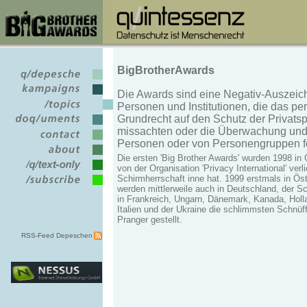
BigBrotherAwards
Die Awards sind eine Negativ-Auszeic
Personen und Institutionen, die das pe
Grundrecht auf den Schutz der Privats
missachten oder die Überwachung und 
Personen oder von Personengruppen f
Die ersten 'Big Brother Awards' wurden 1998 in 
von der Organisation 'Privacy International' verl
Schirmherrschaft inne hat. 1999 erstmals in Öst
werden mittlerweile auch in Deutschland, der 
in Frankreich, Ungarn, Dänemark, Kanada, Holla
Italien und der Ukraine die schlimmsten Schnüff
Pranger gestellt.
RSS-Feed Depeschen