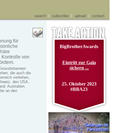
search
/
subscribe
/
upload
/
contact
hnung für
rsönliche
BigBrotherAwards
phäre
Kontrolle von
ördern.
Eintritt zur Gala
sichern ...
Grossbritannien
iehen, die auch die
erreich verliehen,
Schweiz, den USA,
25. Oktober 2023
nd, Australien,
#BBA23
ler an den