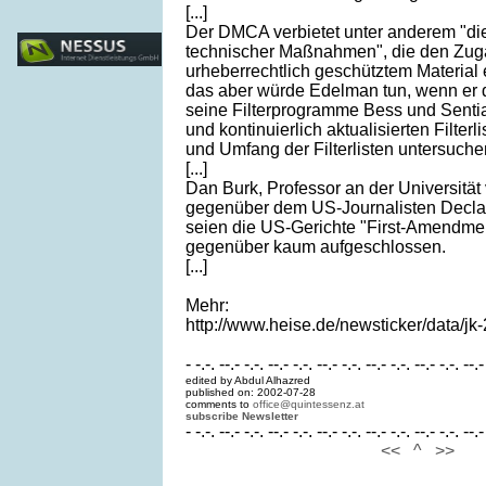
[...]
Der DMCA verbietet unter anderem "d
technischer Maßnahmen", die den Zug
urheberrechtlich geschütztem Material
das aber würde Edelman tun, wenn er 
seine Filterprogramme Bess und Senti
und kontinuierlich aktualisierten Filterl
und Umfang der Filterlisten untersuch
[...]
Dan Burk, Professor an der Universität
gegenüber dem US-Journalisten Declan
seien die US-Gerichte "First-Amendm
gegenüber kaum aufgeschlossen.
[...]
Mehr:
http://www.heise.de/newsticker/data/jk
- -.-. --.- -.-. --.- -.-. --.- -.-. --.- -.-. --.- -.-. --.-
edited by Abdul Alhazred
published on: 2002-07-28
comments to
office@quintessenz.at
subscribe Newsletter
- -.-. --.- -.-. --.- -.-. --.- -.-. --.- -.-. --.- -.-. --.-
<<
^
>>