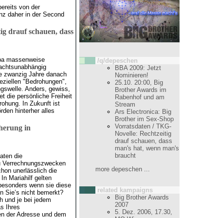
bereits von der
enz daher in der Second
ig drauf schauen, dass
opa massenweise
/q/depeschen
dachtsunabhängig
BBA 2009: Jetzt
ne zwanzig Jahre danach
Nominieren!
peziellen "Bedrohungen",
25.10. 20:00, Big
gswelle. Anders, gewiss,
Brother Awards im
t die persönliche Freiheit
Rabenhof und am
ohung. In Zukunft ist
Stream
den hinterher alles
Ars Electronica: Big
Brother im Sex-Shop
Vorratsdaten / TKG-
herung in
Novelle: Rechtzeitig
drauf schauen, dass
man's hat, wenn man's
braucht
aten die
zu Verrechnungszwecken
more depeschen ...
hon unerlässlich die
In Mariahilf gelten
z besonders wenn sie diese
related kampaigns
 Sie’s nicht bemerkt?
Big Brother Awards
h und je bei jedem
2007
s Ihres
5. Dez. 2006, 17.30,
ben der Adresse und dem