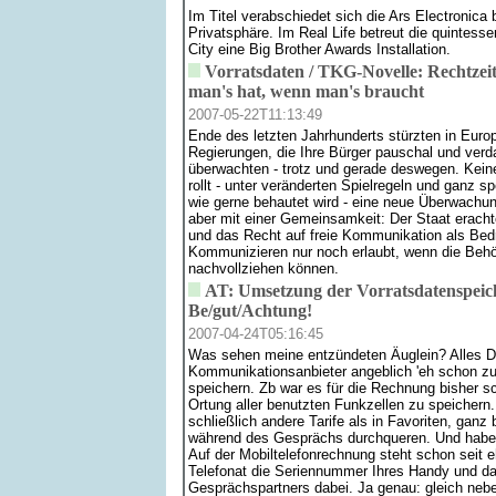
Im Titel verabschiedet sich die Ars Electronica 
Privatsphäre. Im Real Life betreut die quintess
City eine Big Brother Awards Installation.
Vorratsdaten / TKG-Novelle: Rechtzeit
man's hat, wenn man's braucht
2007-05-22T11:13:49
Ende des letzten Jahrhunderts stürzten in Eur
Regierungen, die Ihre Bürger pauschal und ver
überwachten - trotz und gerade deswegen. Kei
rollt - unter veränderten Spielregeln und ganz s
wie gerne behautet wird - eine neue Überwachun
aber mit einer Gemeinsamkeit: Der Staat erachte
und das Recht auf freie Kommunikation als Bedr
Kommunizieren nur noch erlaubt, wenn die Behör
nachvollziehen können.
AT: Umsetzung der Vorratsdatenspeic
Be/gut/Achtung!
2007-04-24T05:16:45
Was sehen meine entzündeten Äuglein? Alles D
Kommunikationsanbieter angeblich 'eh schon 
speichern. Zb war es für die Rechnung bisher sc
Ortung aller benutzten Funkzellen zu speichern. 
schließlich andere Tarife als in Favoriten, gan
während des Gesprächs durchqueren. Und haben
Auf der Mobiltelefonrechnung steht schon seit e
Telefonat die Seriennummer Ihres Handy und da
Gesprächspartners dabei. Ja genau: gleich ne