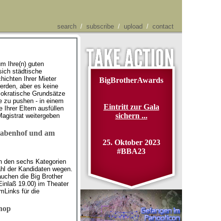
search
/
subscribe
/
upload
/
contact
um Ihre(n) guten
sich städtische
ichten Ihrer Mieter
BigBrotherAwards
erden, aber es keine
emokratische Grundsätze
e zu pushen - in einem
Eintritt zur Gala
Ihrer Eltern ausfüllen
sichern ...
agistrat weitergeben
 Rabenhof und am
25. Oktober 2023
#BBA23
n den sechs Kategorien
zahl der Kandidaten wegen.
auchen die Big Brother
inlaß 19.00) im Theater
Links für die
Shop