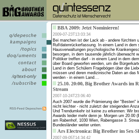
BBA 2009: Jetzt Nominieren!
2009-07-23T13:03:34
Bei manchen ist der Lack ab - andere fürchten 
Ruf/datenrückerfassung. In einem Land in dem 
Hausverwaltungen psychologische Krankengesch
besorgen, in dem tausende jährlich überwacht w
Politiker treffen darf - in einem Land in dem d
über Board geworfen werden, um die Bürgerkart
Land in dem Schülern Fragebögen über die Liebe 
müssen und deren medizinische Daten an das M
werden - in einem Land....
25.10. 20:00, Big Brother Awards im
Stream
2007-10-24T23:06:40
Auch 2007 wurde die Prämierung der "Besten" i
nicht leichter - nicht zuletzt der steigenden An
RSS-Feed Depeschen
Und Trendumkehr ist keine zu erkennen: Wir br
Awards leider mehr denn je. Morgen um 20.00 (E
am Rabenhof, 1030 Wien, Rabengasse 3. Stream
Bundesländer weiter unten.
Ars Electronica: Big Brother im Sex-
2007-09-05T14:34:42