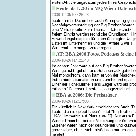
ersten Aktivierungsdatum jedes Ihres Gesprächs
Heute ab 17.30 im MQ Wien: Datensc
2006-12-05T00:26:28
heute, am 5. Dezember, auch Krampustag genan
Nachfolgeveranstaltung der Big Brother Award
eine Vortragsreihe zum Thema: "Datenschutz i
freiem Eintritt werden rechtliche Grundlagen, H
Anwendungsbeispiele für einen überlegten Umga
Daten im Unternehmen und die "Affäre SWIFT", 
Wirtschaftsspionage, vorgetragen.
AT: BBA 2006 Fotos, Podcasts & eine 
2006-10-26T14:22:48
Im achten Jahr ward auf den Big Brother Award
Wien gelacht, gebuht und Schabernack getrieben
Mal monochrom, dann kam er von der Maschek-
traten auch Journalisten und zunehmend spärlic
Einer der Höhepunkte: Hans Zeger ward als pro
mit dem "Defensor Libertatis" ausgezeichnet.
BBA.at 2006: Die Preisträger
2006-10-26T12:17:08
Ein kürzlich in New York erschienenes Buch "Di
Leute, die nie gelebt haben" listet "Big Brother
"1984" immerhin auf Platz zwei [2]. Nur erste P
Wiener Rabenhof bei der Verleihung der österre
Zuseher waren nach der gelungenen und kurzwe
ganz sicher, ob es sich tatsächlich nur um einen
handelt.