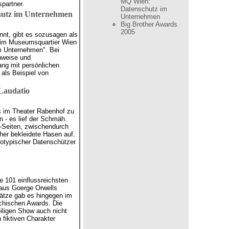
MQ Wien:
partner.
Datenschutz im
hutz im Unternehmen
Unternehmen
Big Brother Awards
2005
nt, gibt es sozusagen als
s im Museumsquartier Wien
m Unternehmen". Bei
inweise und
ng mit persönlichen
als Beispiel von
Laudatio
s im Theater Rabenhof zu
 - es lief der Schmäh.
Seiten, zwischendurch
her bekleidete Hasen auf.
totypischer Datenschützer
e 101 einflussreichsten
" aus Goerge Orwells
lätze gab es hingegen im
ichischen Awards. Die
iligen Show auch nicht
 fiktiven Charakter