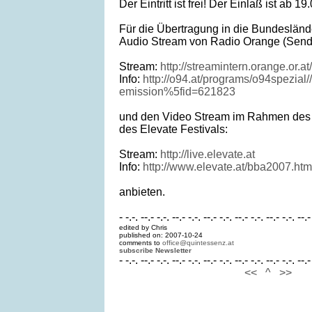
Der Eintritt ist frei! Der Einlaß ist ab 19
Für die Übertragung in die Bundesländ
Audio Stream von Radio Orange (Send
Stream:
http://streamintern.orange.or.a
Info:
http://o94.at/programs/o94spezial
emission%5fid=621823
und den Video Stream im Rahmen des 
des Elevate Festivals:
Stream:
http://live.elevate.at
Info:
http://www.elevate.at/bba2007.htm
anbieten.
- -.-. --.- -.-. --.- -.-. --.- -.-. --.- -.-. --.- -.-. --.-
edited by Chris
published on: 2007-10-24
comments to
office@quintessenz.at
subscribe Newsletter
- -.-. --.- -.-. --.- -.-. --.- -.-. --.- -.-. --.- -.-. --.-
<<
^
>>